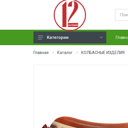
Главн
Категории
ЯЙЦА
Главная
Каталог
КОЛБАСНЫЕ ИЗДЕЛИЯ
СЫРЫ ТВЕРДЫЕ
МЕД, ДЖЕМ, СГУЩЕНКА, ПАСТА
ХЛЕБ
МОЛОЧНАЯ ПРОДУКЦИЯ(
недлит. хранения)
НАПИТКИ
СОКИ
ЗАМОРОЗКА (ягоды,овощи)