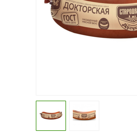
СПЕЦИИ, БУЛЬОНЫ
КОЛБАСНЫЕ ИЗДЕЛИЯ
МАКАРОННЫЕ ИЗДЕЛИЯ
СЫРЫ МЯГКИЕ И ПЛАВЛЕНЫЕ
МАСЛО РАСТ, ОЛИВКОВОЕ И
СЛИВОЧНОЕ
КОНФЕТЫ, ШОКОЛАД
МЯСО И ПТИЦА
РЫБА И МОРЕПРОДУКТЫ
МОЛОЧНАЯ ПРОДУКЦИЯ( длит.
хранения)
КЕТЧУПЫ, МАЙОНЕЗЫ, СОУСЫ
КОНСЕРВЫ ОВОЩНЫЕ