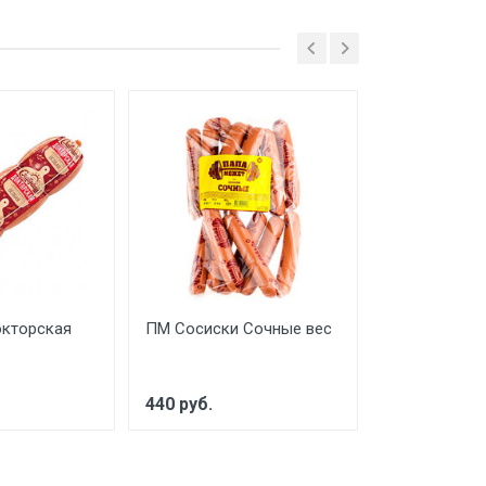
окторская
ПМ Сосиски Сочные вес
Славница Ве
нежная вес
440 руб.
375 руб.