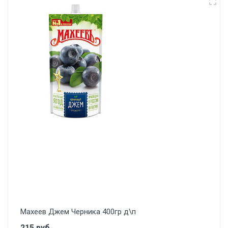
Махеев Джем Черника 400гр д\п
215 руб.