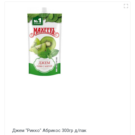
Джем "Рикко" Абрикос 300гр д/пак