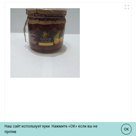
Наш сайт использует куки. Нажмите «ОК» если вы не
OK
против
Варенье из Белой Черешни "ВОСКИ" ст/б 350гр