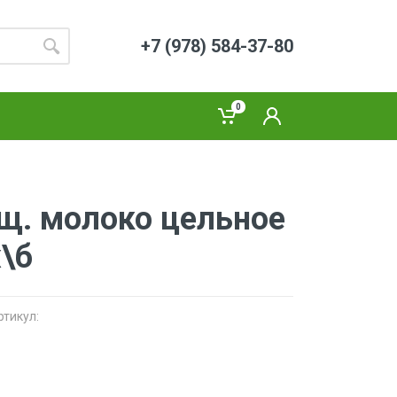
+7 (978) 584-37-80
0
ущ. молоко цельное
\б
ртикул: