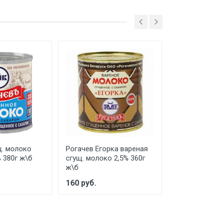
щ. молоко
Рогачев Егорка вареная
Рогачев сгу
 380г ж\б
сгущ. молоко 2,5% 360г
цельное 8,5%
ж\б
пак
160 руб.
132 руб.