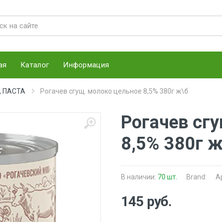
ая
Каталог
Информация
, ПАСТА
Рогачев сгущ. молоко цельное 8,5% 380г ж\б
Рогачев сг
8,5% 380г ж
В наличии:
70 шт.
Brand:
А
145 руб.