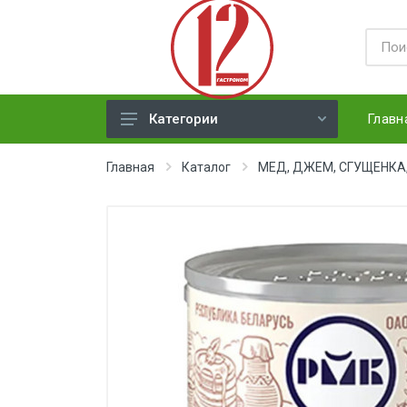
Главн
Категории
ЯЙЦА
Главная
Каталог
МЕД, ДЖЕМ, СГУЩЕНКА
СЫРЫ ТВЕРДЫЕ
МЕД, ДЖЕМ, СГУЩЕНКА, ПАСТА
ХЛЕБ
МОЛОЧНАЯ ПРОДУКЦИЯ(
недлит. хранения)
НАПИТКИ
СОКИ
ЗАМОРОЗКА (ягоды,овощи)