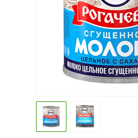
СПЕЦИИ, БУЛЬОНЫ
КОЛБАСНЫЕ ИЗДЕЛИЯ
МАКАРОННЫЕ ИЗДЕЛИЯ
СЫРЫ МЯГКИЕ И ПЛАВЛЕНЫЕ
МАСЛО РАСТ, ОЛИВКОВОЕ И
СЛИВОЧНОЕ
КОНФЕТЫ, ШОКОЛАД
МЯСО И ПТИЦА
РЫБА И МОРЕПРОДУКТЫ
МОЛОЧНАЯ ПРОДУКЦИЯ( длит.
хранения)
КЕТЧУПЫ, МАЙОНЕЗЫ, СОУСЫ
КОНСЕРВЫ ОВОЩНЫЕ