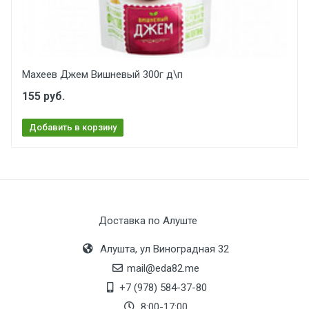
Махеев Джем Вишневый 300г д\п
155 руб.
Добавить в корзину
Доставка по Алуште
Алушта, ул Виноградная 32
mail@eda82.me
+7 (978) 584-37-80
8:00-17:00