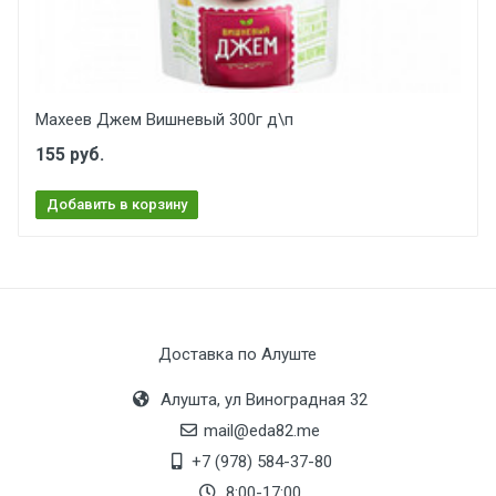
Махеев Джем Вишневый 300г д\п
155 руб.
Добавить в корзину
Доставка по Алуште
Алушта, ул Виноградная 32
mail@eda82.me
+7 (978) 584-37-80
8:00-17:00