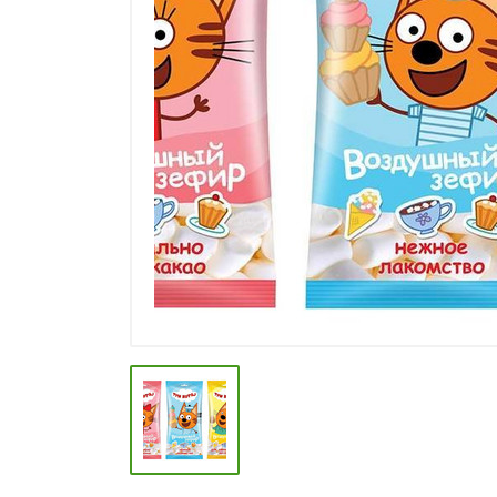
СПЕЦИИ, БУЛЬОНЫ
КОЛБАСНЫЕ ИЗДЕЛИЯ
МАКАРОННЫЕ ИЗДЕЛИЯ
СЫРЫ МЯГКИЕ И ПЛАВЛЕНЫЕ
МАСЛО РАСТ, ОЛИВКОВОЕ И
СЛИВОЧНОЕ
КОНФЕТЫ, ШОКОЛАД
МЯСО И ПТИЦА
РЫБА И МОРЕПРОДУКТЫ
МОЛОЧНАЯ ПРОДУКЦИЯ( длит.
хранения)
КЕТЧУПЫ, МАЙОНЕЗЫ, СОУСЫ
КОНСЕРВЫ ОВОЩНЫЕ