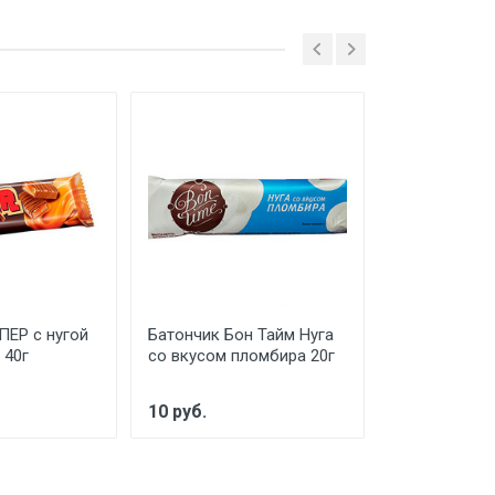
ПЕР с нугой
Батончик Бон Тайм Нуга
ДонКо Тарта
 40г
со вкусом пломбира 20г
Апельсиновы
вес
10 руб.
570 руб.