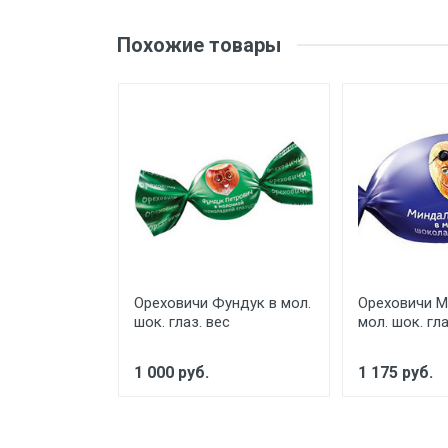
ДРОЖЖИ
Похожие товары
ВСЕ ДЛЯ СУШИ
КОНСЕРВЫ РЫБНЫЕ
КОНСЕРВЫ МЯСНЫЕ
ЗАПРАВКИ И МАРИНАДЫ
ФАСТ ФУД
САХАР, СОЛЬ, СОДА, УКСУС
МОРОЖЕНОЕ
ЗАМОРОЖЕННАЯ ЕДА
Ореховичи Фундук в мол.
Ореховичи М
шок. глаз. вес
мол. шок. гла
ОДНОРАЗОВАЯ ПОСУДА
1 000 руб.
1 175 руб.
ПРОДУКЦИЯ ХАЛЯЛЬ
СНЭКИ И СЕМЕЧКИ
ОРЕХИ И СУХОФРУКТЫ