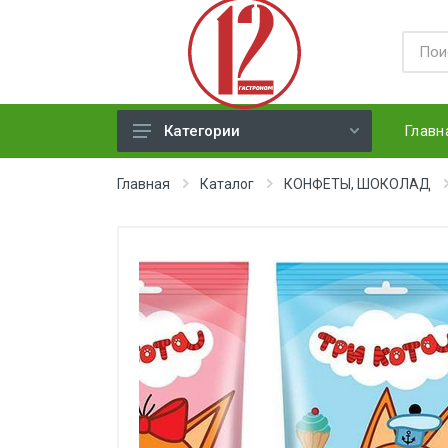
Главн
Категории
ЯЙЦА
Главная
Каталог
КОНФЕТЫ, ШОКОЛАД
СЫРЫ ТВЕРДЫЕ
МЕД, ДЖЕМ, СГУЩЕНКА, ПАСТА
ХЛЕБ
МОЛОЧНАЯ ПРОДУКЦИЯ(
недлит. хранения)
НАПИТКИ
СОКИ
ЗАМОРОЗКА (ягоды,овощи)