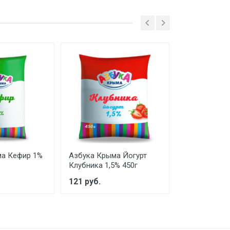
ма Кефир 1%
Азбука Крыма Йогурт
Азбука Крым
Клубника 1,5% 450г
Персик 1,5% 
121 руб.
120 руб.