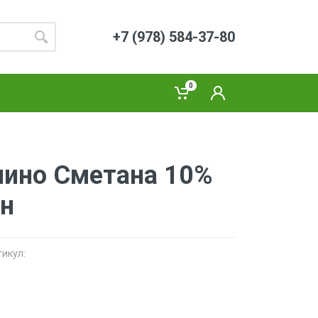
+7 (978) 584-37-80
0
ино Сметана 10%
ан
тикул: