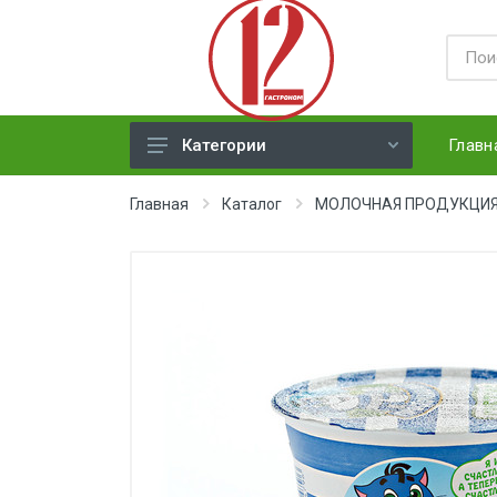
Главн
Категории
ЯЙЦА
Главная
Каталог
МОЛОЧНАЯ ПРОДУКЦИЯ( 
СЫРЫ ТВЕРДЫЕ
МЕД, ДЖЕМ, СГУЩЕНКА, ПАСТА
ХЛЕБ
МОЛОЧНАЯ ПРОДУКЦИЯ(
недлит. хранения)
НАПИТКИ
СОКИ
ЗАМОРОЗКА (ягоды,овощи)