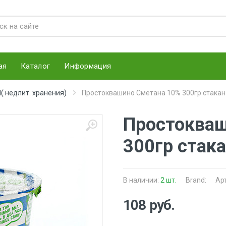
ая
Каталог
Информация
недлит. хранения)
Простоквашино Сметана 10% 300гр стакан
Простокваш
300гр стак
В наличии:
2 шт.
Brand:
Ар
108 руб.