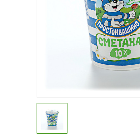
СПЕЦИИ, БУЛЬОНЫ
КОЛБАСНЫЕ ИЗДЕЛИЯ
МАКАРОННЫЕ ИЗДЕЛИЯ
СЫРЫ МЯГКИЕ И ПЛАВЛЕНЫЕ
МАСЛО РАСТ, ОЛИВКОВОЕ И
СЛИВОЧНОЕ
КОНФЕТЫ, ШОКОЛАД
МЯСО И ПТИЦА
РЫБА И МОРЕПРОДУКТЫ
МОЛОЧНАЯ ПРОДУКЦИЯ( длит.
хранения)
КЕТЧУПЫ, МАЙОНЕЗЫ, СОУСЫ
КОНСЕРВЫ ОВОЩНЫЕ