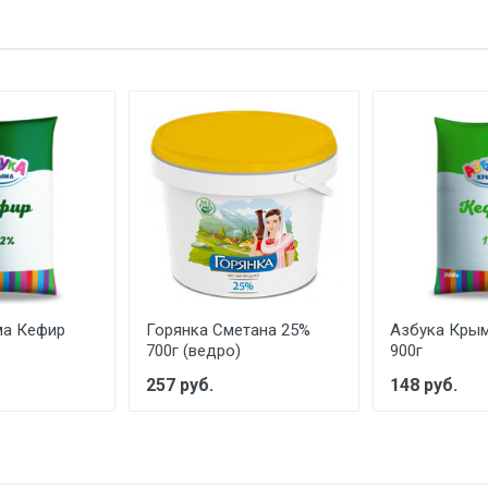
ма Кефир
Горянка Сметана 25%
Азбука Кры
700г (ведро)
900г
257 руб.
148 руб.