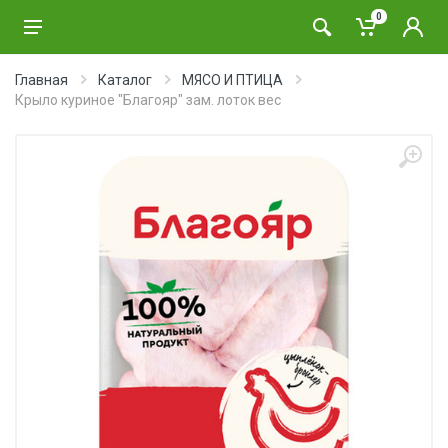
0
Главная
Каталог
МЯСО И ПТИЦА
Крыло куриное "Благояр" зам. лоток вес