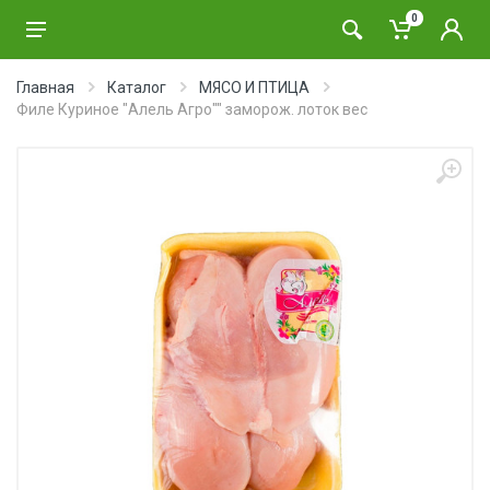
0
Главная
Каталог
МЯСО И ПТИЦА
Филе Куриное "Алель Агро"" заморож. лоток вес