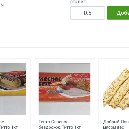
ВЕС В КГ
Доба
ое
Тесто Слоёное
Добрый Пов
итто 1кг
бездрожж. Титто 1кг
мясом вес