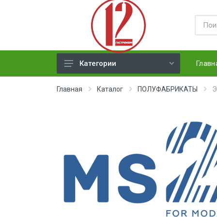
Главн
Категории
ЯЙЦА
Главная
Каталог
ПОЛУФАБРИКАТЫ
Э
СЫРЫ ТВЕРДЫЕ
МЕД, ДЖЕМ, СГУЩЕНКА, ПАСТА
ХЛЕБ
МОЛОЧНАЯ ПРОДУКЦИЯ(
недлит. хранения)
НАПИТКИ
СОКИ
ЗАМОРОЗКА (ягоды,овощи)