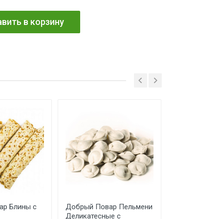
вить в корзину
ар Блины с
Добрый Повар Пельмени
Котлеты Ры
Деликатесные с
Лососевые 