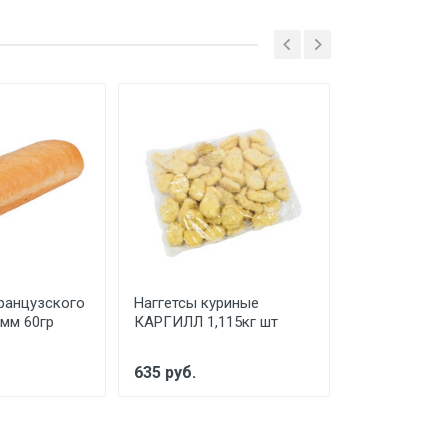
ранцузского
Наггетсы куриные
Луковые Кол
0мм 60гр
КАРГИЛЛ 1,115кг шт
панировке 1.
635 руб.
685 руб.