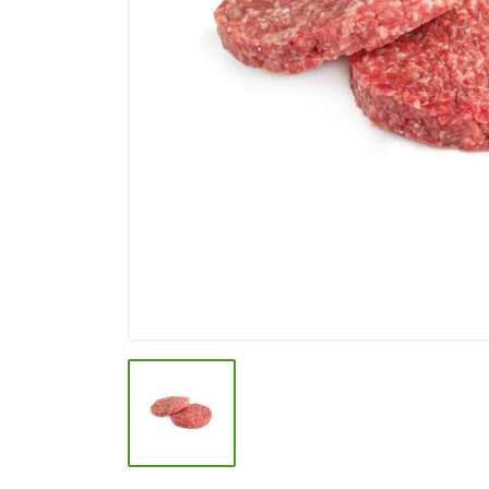
СПЕЦИИ, БУЛЬОНЫ
КОЛБАСНЫЕ ИЗДЕЛИЯ
МАКАРОННЫЕ ИЗДЕЛИЯ
СЫРЫ МЯГКИЕ И ПЛАВЛЕНЫЕ
МАСЛО РАСТ, ОЛИВКОВОЕ И
СЛИВОЧНОЕ
КОНФЕТЫ, ШОКОЛАД
МЯСО И ПТИЦА
РЫБА И МОРЕПРОДУКТЫ
МОЛОЧНАЯ ПРОДУКЦИЯ( длит.
хранения)
КЕТЧУПЫ, МАЙОНЕЗЫ, СОУСЫ
КОНСЕРВЫ ОВОЩНЫЕ