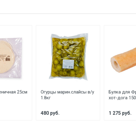
еничная 25см
Огурцы марин.слайсы в/у
Булка для Ф
1.8кг
хот-дога 15
480 руб.
1 275 руб.