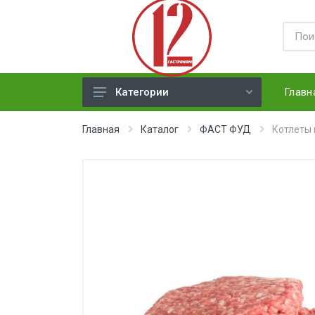
Главн
Категории
ЯЙЦА
Главная
Каталог
ФАСТ ФУД
Котлеты 
СЫРЫ ТВЕРДЫЕ
МЕД, ДЖЕМ, СГУЩЕНКА, ПАСТА
ХЛЕБ
МОЛОЧНАЯ ПРОДУКЦИЯ(
недлит. хранения)
НАПИТКИ
СОКИ
ЗАМОРОЗКА (ягоды,овощи)