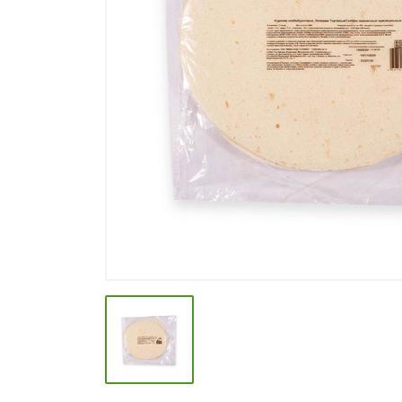
СПЕЦИИ, БУЛЬОНЫ
КОЛБАСНЫЕ ИЗДЕЛИЯ
МАКАРОННЫЕ ИЗДЕЛИЯ
СЫРЫ МЯГКИЕ И ПЛАВЛЕНЫЕ
МАСЛО РАСТ, ОЛИВКОВОЕ И
СЛИВОЧНОЕ
КОНФЕТЫ, ШОКОЛАД
МЯСО И ПТИЦА
РЫБА И МОРЕПРОДУКТЫ
МОЛОЧНАЯ ПРОДУКЦИЯ( длит.
хранения)
КЕТЧУПЫ, МАЙОНЕЗЫ, СОУСЫ
КОНСЕРВЫ ОВОЩНЫЕ