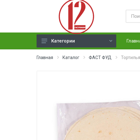
Главн
Категории
ЯЙЦА
Главная
Каталог
ФАСТ ФУД
Тортиль
СЫРЫ ТВЕРДЫЕ
МЕД, ДЖЕМ, СГУЩЕНКА, ПАСТА
ХЛЕБ
МОЛОЧНАЯ ПРОДУКЦИЯ(
недлит. хранения)
НАПИТКИ
СОКИ
ЗАМОРОЗКА (ягоды,овощи)