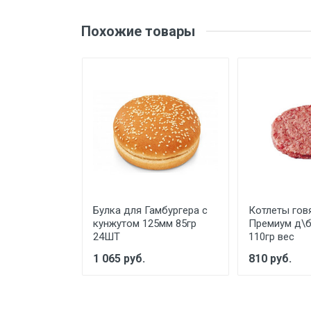
ДРОЖЖИ
Похожие товары
ВСЕ ДЛЯ СУШИ
КОНСЕРВЫ РЫБНЫЕ
КОНСЕРВЫ МЯСНЫЕ
ЗАПРАВКИ И МАРИНАДЫ
ФАСТ ФУД
САХАР, СОЛЬ, СОДА, УКСУС
МОРОЖЕНОЕ
ЗАМОРОЖЕННАЯ ЕДА
Булка для Гамбургера с
Котлеты гов
кунжутом 125мм 85гр
Премиум д\б
ОДНОРАЗОВАЯ ПОСУДА
24ШТ
110гр вес
1 065 руб.
810 руб.
ПРОДУКЦИЯ ХАЛЯЛЬ
СНЭКИ И СЕМЕЧКИ
ОРЕХИ И СУХОФРУКТЫ