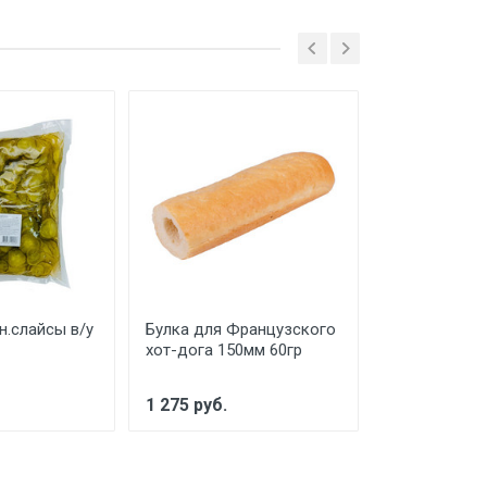
н.слайсы в/у
Булка для Французского
Наггетсы ку
хот-дога 150мм 60гр
КАРГИЛЛ 1,1
1 275 руб.
635 руб.