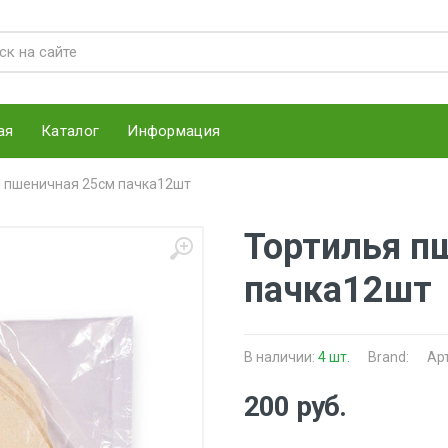
ая
Каталог
Информация
я пшеничная 25см пачка12шт
Тортилья п
пачка12шт
В наличии:
4 шт.
Brand:
Ар
200 руб.