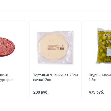
яжья.
Тортилья пшеничная 25см
Огурцы мари
ургеров
пачка12шт
1.8кг
200 руб.
475 руб.