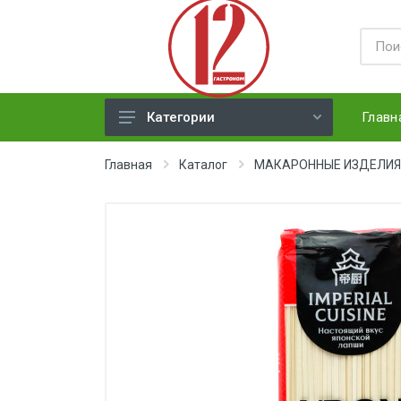
Главн
Категории
ЯЙЦА
Главная
Каталог
МАКАРОННЫЕ ИЗДЕЛИЯ
СЫРЫ ТВЕРДЫЕ
МЕД, ДЖЕМ, СГУЩЕНКА, ПАСТА
ХЛЕБ
МОЛОЧНАЯ ПРОДУКЦИЯ(
недлит. хранения)
НАПИТКИ
СОКИ
ЗАМОРОЗКА (ягоды,овощи)