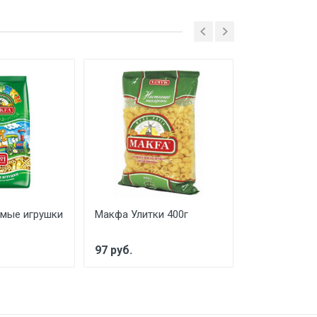
мые игрушки
Макфа Улитки 400г
Макфа Ракуш
97 руб.
70 руб.