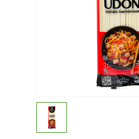
СПЕЦИИ, БУЛЬОНЫ
КОЛБАСНЫЕ ИЗДЕЛИЯ
МАКАРОННЫЕ ИЗДЕЛИЯ
СЫРЫ МЯГКИЕ И ПЛАВЛЕНЫЕ
МАСЛО РАСТ, ОЛИВКОВОЕ И
СЛИВОЧНОЕ
КОНФЕТЫ, ШОКОЛАД
МЯСО И ПТИЦА
РЫБА И МОРЕПРОДУКТЫ
МОЛОЧНАЯ ПРОДУКЦИЯ( длит.
хранения)
КЕТЧУПЫ, МАЙОНЕЗЫ, СОУСЫ
КОНСЕРВЫ ОВОЩНЫЕ