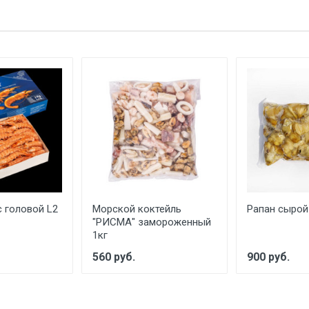
с головой L2
Морской коктейль
Рапан сырой
"РИСМА" замороженный
1кг
560 руб.
900 руб.