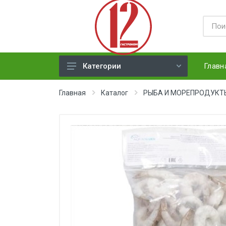
Главн
Категории
ЯЙЦА
Главная
Каталог
РЫБА И МОРЕПРОДУКТ
СЫРЫ ТВЕРДЫЕ
МЕД, ДЖЕМ, СГУЩЕНКА, ПАСТА
ХЛЕБ
МОЛОЧНАЯ ПРОДУКЦИЯ(
недлит. хранения)
НАПИТКИ
СОКИ
ЗАМОРОЗКА (ягоды,овощи)