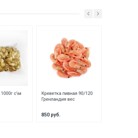
 1000г с\м
Креветка пивная 90/120
Морской Гре
Гренландия вес
пакет с\м
850 руб.
950 руб.