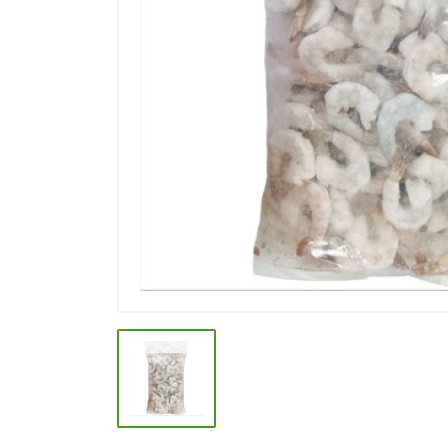
СПЕЦИИ, БУЛЬОНЫ
КОЛБАСНЫЕ ИЗДЕЛИЯ
МАКАРОННЫЕ ИЗДЕЛИЯ
СЫРЫ МЯГКИЕ И ПЛАВЛЕНЫЕ
МАСЛО РАСТ, ОЛИВКОВОЕ И
СЛИВОЧНОЕ
КОНФЕТЫ, ШОКОЛАД
МЯСО И ПТИЦА
РЫБА И МОРЕПРОДУКТЫ
МОЛОЧНАЯ ПРОДУКЦИЯ( длит.
хранения)
КЕТЧУПЫ, МАЙОНЕЗЫ, СОУСЫ
КОНСЕРВЫ ОВОЩНЫЕ