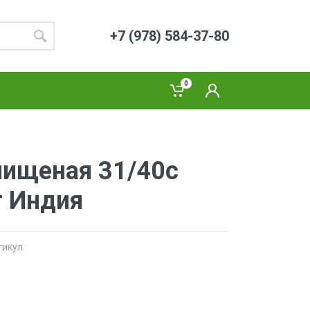
+7 (978) 584-37-80
0
чищеная 31/40с
г Индия
тикул: