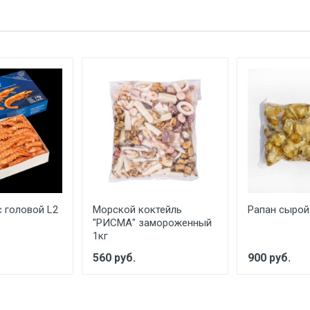
с головой L2
Морской коктейль
Рапан сырой
"РИСМА" замороженный
1кг
560 руб.
900 руб.