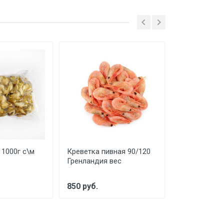
 1000г с\м
Креветка пивная 90/120
Морской Гре
Гренландия вес
пакет с\м
850 руб.
950 руб.