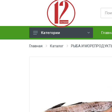
Главн
Категории
ЯЙЦА
Главная
Каталог
РЫБА И МОРЕПРОДУКТ
СЫРЫ ТВЕРДЫЕ
МЕД, ДЖЕМ, СГУЩЕНКА, ПАСТА
ХЛЕБ
МОЛОЧНАЯ ПРОДУКЦИЯ(
недлит. хранения)
НАПИТКИ
СОКИ
ЗАМОРОЗКА (ягоды,овощи)