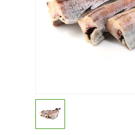
СПЕЦИИ, БУЛЬОНЫ
КОЛБАСНЫЕ ИЗДЕЛИЯ
МАКАРОННЫЕ ИЗДЕЛИЯ
СЫРЫ МЯГКИЕ И ПЛАВЛЕНЫЕ
МАСЛО РАСТ, ОЛИВКОВОЕ И
СЛИВОЧНОЕ
КОНФЕТЫ, ШОКОЛАД
МЯСО И ПТИЦА
РЫБА И МОРЕПРОДУКТЫ
МОЛОЧНАЯ ПРОДУКЦИЯ( длит.
хранения)
КЕТЧУПЫ, МАЙОНЕЗЫ, СОУСЫ
КОНСЕРВЫ ОВОЩНЫЕ