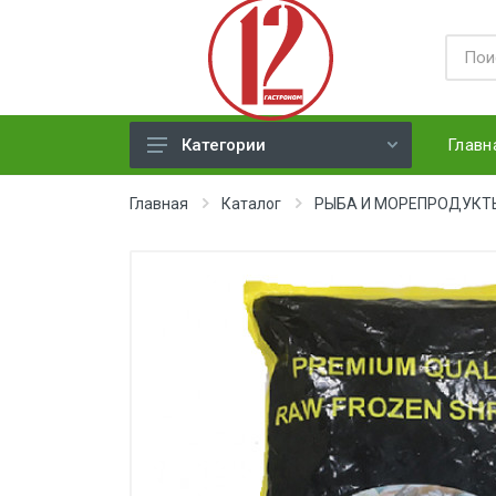
Главн
Категории
ЯЙЦА
Главная
Каталог
РЫБА И МОРЕПРОДУКТ
СЫРЫ ТВЕРДЫЕ
МЕД, ДЖЕМ, СГУЩЕНКА, ПАСТА
ХЛЕБ
МОЛОЧНАЯ ПРОДУКЦИЯ(
недлит. хранения)
НАПИТКИ
СОКИ
ЗАМОРОЗКА (ягоды,овощи)