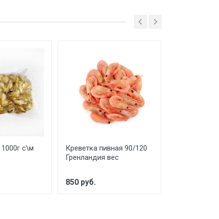
 1000г с\м
Креветка пивная 90/120
Морской Гре
Гренландия вес
пакет с\м
850 руб.
950 руб.