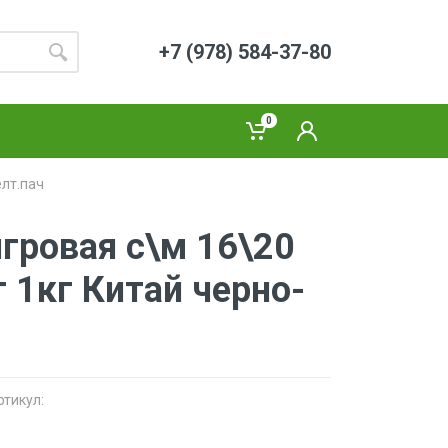
+7 (978) 584-37-80
0
елт.пач
гровая с\м 16\20
 1кг Китай черно-
ртикул: