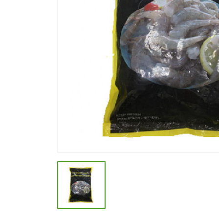
СПЕЦИИ, БУЛЬОНЫ
КОЛБАСНЫЕ ИЗДЕЛИЯ
МАКАРОННЫЕ ИЗДЕЛИЯ
СЫРЫ МЯГКИЕ И ПЛАВЛЕНЫЕ
МАСЛО РАСТ, ОЛИВКОВОЕ И
СЛИВОЧНОЕ
КОНФЕТЫ, ШОКОЛАД
МЯСО И ПТИЦА
РЫБА И МОРЕПРОДУКТЫ
МОЛОЧНАЯ ПРОДУКЦИЯ( длит.
хранения)
КЕТЧУПЫ, МАЙОНЕЗЫ, СОУСЫ
КОНСЕРВЫ ОВОЩНЫЕ