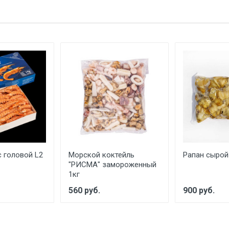
с головой L2
Морской коктейль
Рапан сырой
"РИСМА" замороженный
1кг
560 руб.
900 руб.