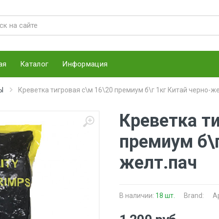
ая
Каталог
Информация
Ы
Креветка тигровая с\м 16\20 премиум б\г 1кг Китай черно-ж
Креветка ти
премиум б\г
желт.пач
В наличии:
18 шт.
Brand:
А