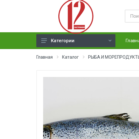
Главн
Категории
ЯЙЦА
Главная
Каталог
РЫБА И МОРЕПРОДУКТ
СЫРЫ ТВЕРДЫЕ
МЕД, ДЖЕМ, СГУЩЕНКА, ПАСТА
ХЛЕБ
МОЛОЧНАЯ ПРОДУКЦИЯ(
недлит. хранения)
НАПИТКИ
СОКИ
ЗАМОРОЗКА (ягоды,овощи)