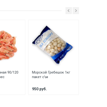
вная 90/120
Морской Гребешок 1кг
Креветка оч
вес
пакет с\м
21/25 с хвос
(крас-чер.па
950 руб.
1 210 руб.