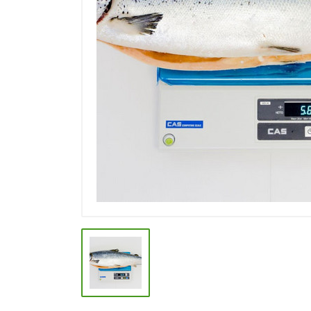
СПЕЦИИ, БУЛЬОНЫ
КОЛБАСНЫЕ ИЗДЕЛИЯ
МАКАРОННЫЕ ИЗДЕЛИЯ
СЫРЫ МЯГКИЕ И ПЛАВЛЕНЫЕ
МАСЛО РАСТ, ОЛИВКОВОЕ И
СЛИВОЧНОЕ
КОНФЕТЫ, ШОКОЛАД
МЯСО И ПТИЦА
РЫБА И МОРЕПРОДУКТЫ
МОЛОЧНАЯ ПРОДУКЦИЯ( длит.
хранения)
КЕТЧУПЫ, МАЙОНЕЗЫ, СОУСЫ
КОНСЕРВЫ ОВОЩНЫЕ