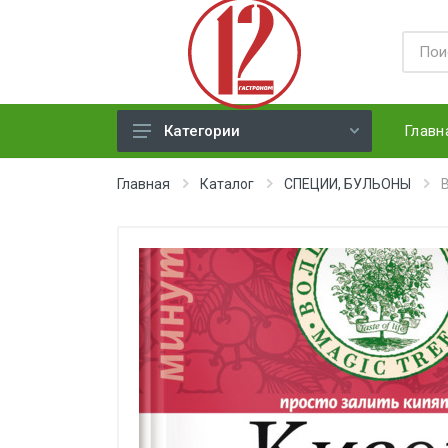
Главн
Категории
ЯЙЦА
Главная
Каталог
СПЕЦИИ, БУЛЬОНЫ
СЫРЫ ТВЕРДЫЕ
МЕД, ДЖЕМ, СГУЩЕНКА, ПАСТА
ХЛЕБ
МОЛОЧНАЯ ПРОДУКЦИЯ(
недлит. хранения)
НАПИТКИ
СОКИ
ЗАМОРОЗКА (ягоды,овощи)