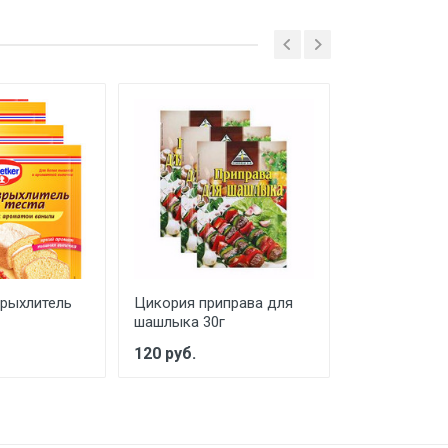
рыхлитель
Цикория приправа для
Цикория при
шашлыка 30г
свинины 30г
120 руб.
115 руб.