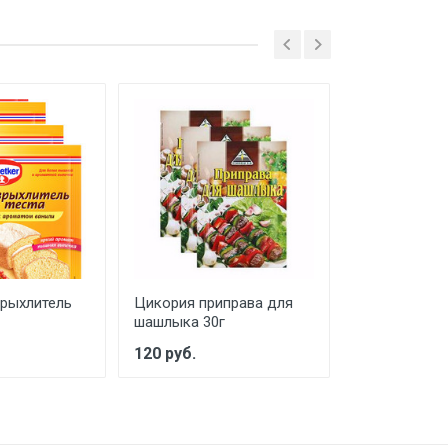
рыхлитель
Цикория приправа для
Цикория при
шашлыка 30г
свинины 30г
120 руб.
115 руб.