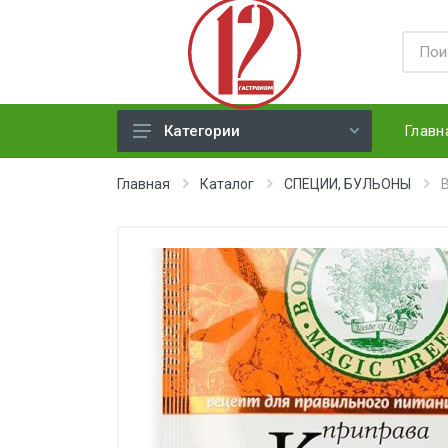
Главн
Категории
ЯЙЦА
Главная
Каталог
СПЕЦИИ, БУЛЬОНЫ
СЫРЫ ТВЕРДЫЕ
МЕД, ДЖЕМ, СГУЩЕНКА, ПАСТА
ХЛЕБ
МОЛОЧНАЯ ПРОДУКЦИЯ(
недлит. хранения)
НАПИТКИ
СОКИ
ЗАМОРОЗКА (ягоды,овощи)