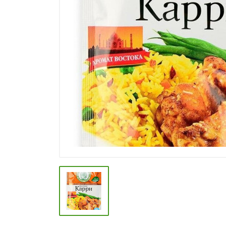
СПЕЦИИ, БУЛЬОНЫ
КОЛБАСНЫЕ ИЗДЕЛИЯ
МАКАРОННЫЕ ИЗДЕЛИЯ
СЫРЫ МЯГКИЕ И ПЛАВЛЕНЫЕ
МАСЛО РАСТ, ОЛИВКОВОЕ И
СЛИВОЧНОЕ
КОНФЕТЫ, ШОКОЛАД
МЯСО И ПТИЦА
РЫБА И МОРЕПРОДУКТЫ
МОЛОЧНАЯ ПРОДУКЦИЯ( длит.
хранения)
КЕТЧУПЫ, МАЙОНЕЗЫ, СОУСЫ
КОНСЕРВЫ ОВОЩНЫЕ