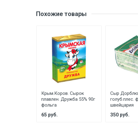
ДРОЖЖИ
Похожие товары
ВСЕ ДЛЯ СУШИ
КОНСЕРВЫ РЫБНЫЕ
КОНСЕРВЫ МЯСНЫЕ
ЗАПРАВКИ И МАРИНАДЫ
ФАСТ ФУД
САХАР, СОЛЬ, СОДА, УКСУС
МОРОЖЕНОЕ
ЗАМОРОЖЕННАЯ ЕДА
Крым.Коров. Сырок
Сыр Дорблю
плавлен. Дружба 55% 90г
голуб.плес. ф
ОДНОРАЗОВАЯ ПОСУДА
фольга
швейцария
65 руб.
350 руб.
ПРОДУКЦИЯ ХАЛЯЛЬ
СНЭКИ И СЕМЕЧКИ
ОРЕХИ И СУХОФРУКТЫ