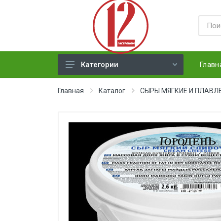
Главн
Категории
ЯЙЦА
Главная
Каталог
СЫРЫ МЯГКИЕ И ПЛАВЛ
СЫРЫ ТВЕРДЫЕ
МЕД, ДЖЕМ, СГУЩЕНКА, ПАСТА
ХЛЕБ
МОЛОЧНАЯ ПРОДУКЦИЯ(
недлит. хранения)
НАПИТКИ
СОКИ
ЗАМОРОЗКА (ягоды,овощи)