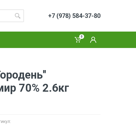
+7 (978) 584-37-80
0
ородень"
ир 70% 2.6кг
тикул: