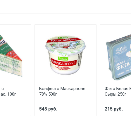
 с
Бонфесто Маскарпоне
Фета Белая 
ас. 100г
78% 500г
Сыры 250г
545 руб.
215 руб.