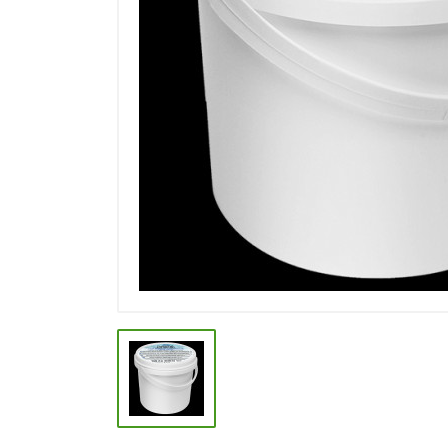
СПЕЦИИ, БУЛЬОНЫ
КОЛБАСНЫЕ ИЗДЕЛИЯ
МАКАРОННЫЕ ИЗДЕЛИЯ
СЫРЫ МЯГКИЕ И ПЛАВЛЕНЫЕ
МАСЛО РАСТ, ОЛИВКОВОЕ И
СЛИВОЧНОЕ
КОНФЕТЫ, ШОКОЛАД
МЯСО И ПТИЦА
РЫБА И МОРЕПРОДУКТЫ
МОЛОЧНАЯ ПРОДУКЦИЯ( длит.
хранения)
КЕТЧУПЫ, МАЙОНЕЗЫ, СОУСЫ
КОНСЕРВЫ ОВОЩНЫЕ