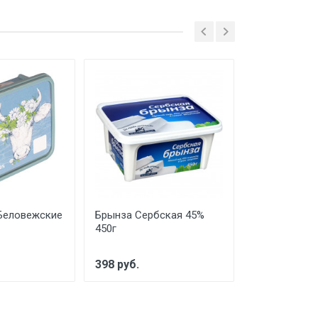
Беловежские
Брынза Сербская 45%
Сыр Сиртаки
450г
55% 500г
398 руб.
350 руб.