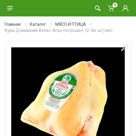
0
Главная
Каталог
МЯСО И ПТИЦА
Куры Домашние Велес-Агро потрошен. (2-3кг шт) вес