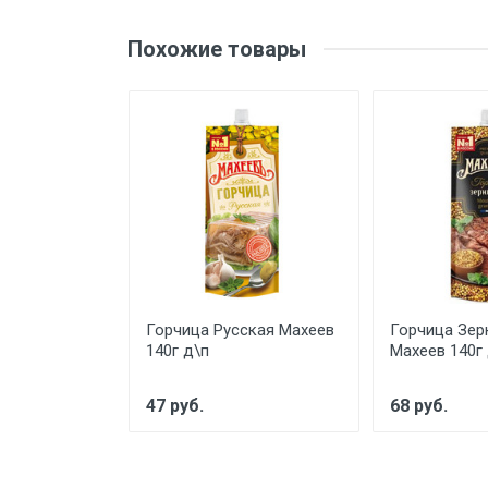
ДРОЖЖИ
Похожие товары
ВСЕ ДЛЯ СУШИ
КОНСЕРВЫ РЫБНЫЕ
КОНСЕРВЫ МЯСНЫЕ
ЗАПРАВКИ И МАРИНАДЫ
ФАСТ ФУД
САХАР, СОЛЬ, СОДА, УКСУС
МОРОЖЕНОЕ
ЗАМОРОЖЕННАЯ ЕДА
Горчица Русская Махеев
Горчица Зер
140г д\п
Махеев 140г
ОДНОРАЗОВАЯ ПОСУДА
47 руб.
68 руб.
ПРОДУКЦИЯ ХАЛЯЛЬ
СНЭКИ И СЕМЕЧКИ
ОРЕХИ И СУХОФРУКТЫ