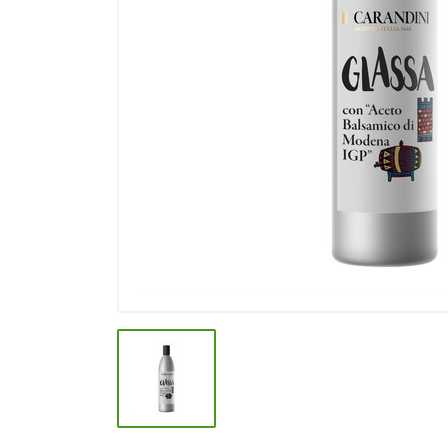
СПЕЦИИ, БУЛЬОНЫ
КОЛБАСНЫЕ ИЗДЕЛИЯ
МАКАРОННЫЕ ИЗДЕЛИЯ
СЫРЫ МЯГКИЕ И ПЛАВЛЕНЫЕ
МАСЛО РАСТ, ОЛИВКОВОЕ И
СЛИВОЧНОЕ
КОНФЕТЫ, ШОКОЛАД
МЯСО И ПТИЦА
РЫБА И МОРЕПРОДУКТЫ
МОЛОЧНАЯ ПРОДУКЦИЯ( длит.
хранения)
КЕТЧУПЫ, МАЙОНЕЗЫ, СОУСЫ
КОНСЕРВЫ ОВОЩНЫЕ