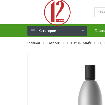
Главн
Категории
ЯЙЦА
Главная
Каталог
КЕТЧУПЫ, МАЙОНЕЗЫ, 
СЫРЫ ТВЕРДЫЕ
МЕД, ДЖЕМ, СГУЩЕНКА, ПАСТА
ХЛЕБ
МОЛОЧНАЯ ПРОДУКЦИЯ(
недлит. хранения)
НАПИТКИ
СОКИ
ЗАМОРОЗКА (ягоды,овощи)