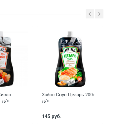
Кисло-
Хайнс Соус Цезарь 200г
Юнона Аджи
 д/п
д/п
370г ст\б
145 руб.
110 руб.