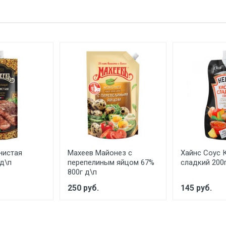
нистая
Махеев Майонез с
Хайнс Соус 
 д\п
перепелиным яйцом 67%
сладкий 200г
800г д\п
250 руб.
145 руб.