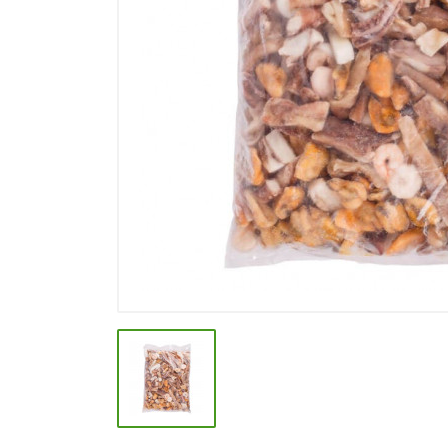
СПЕЦИИ, БУЛЬОНЫ
КОЛБАСНЫЕ ИЗДЕЛИЯ
МАКАРОННЫЕ ИЗДЕЛИЯ
СЫРЫ МЯГКИЕ И ПЛАВЛЕНЫЕ
МАСЛО РАСТ, ОЛИВКОВОЕ И
СЛИВОЧНОЕ
КОНФЕТЫ, ШОКОЛАД
МЯСО И ПТИЦА
РЫБА И МОРЕПРОДУКТЫ
МОЛОЧНАЯ ПРОДУКЦИЯ( длит.
хранения)
КЕТЧУПЫ, МАЙОНЕЗЫ, СОУСЫ
КОНСЕРВЫ ОВОЩНЫЕ