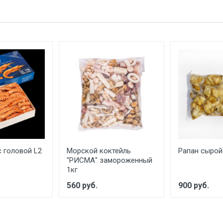
с головой L2
Морской коктейль
Рапан сырой
"РИСМА" замороженный
1кг
560 руб.
900 руб.