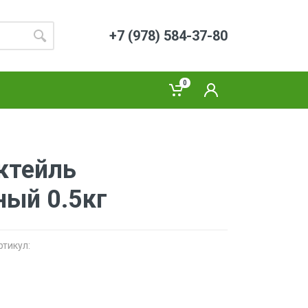
+7 (978) 584-37-80
0
ктейль
ый 0.5кг
ртикул: