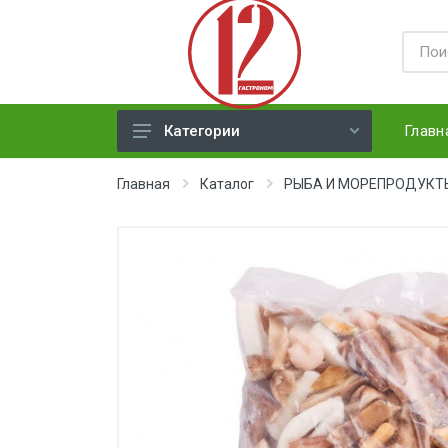
Главн
Категории
ЯЙЦА
Главная
Каталог
РЫБА И МОРЕПРОДУКТ
СЫРЫ ТВЕРДЫЕ
МЕД, ДЖЕМ, СГУЩЕНКА, ПАСТА
ХЛЕБ
МОЛОЧНАЯ ПРОДУКЦИЯ(
недлит. хранения)
НАПИТКИ
СОКИ
ЗАМОРОЗКА (ягоды,овощи)