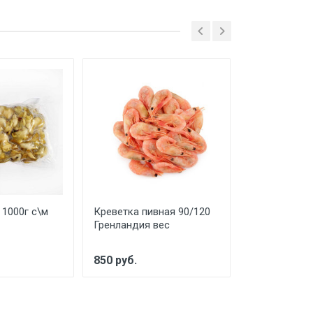
 1000г с\м
Креветка пивная 90/120
Морской Гре
Гренландия вес
пакет с\м
850 руб.
950 руб.